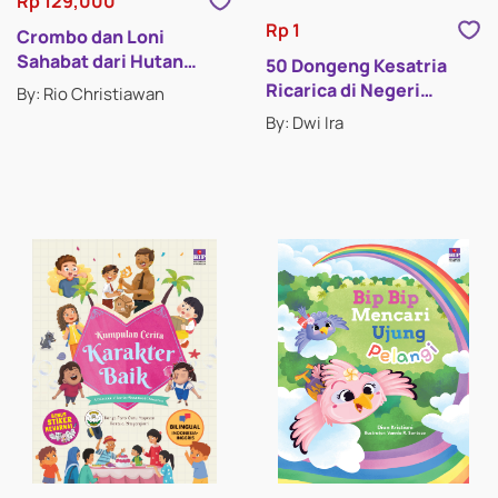
Rp 129,000
Rp 1
Crombo dan Loni
Sahabat dari Hutan
50 Dongeng Kesatria
(Crombo and Loni
Ricarica di Negeri
By: Rio Christiawan
Friends from the Forest)
Hahahihi
By: Dwi Ira