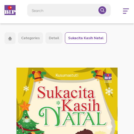
Open
navigatio
Categories
Detail
Sukacita Kasih Natal