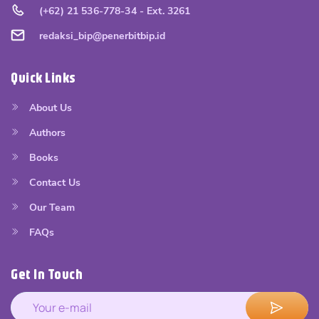
(+62) 21 536-778-34 - Ext. 3261
redaksi_bip@penerbitbip.id
Quick Links
About Us
Authors
Books
Contact Us
Our Team
FAQs
Get In Touch