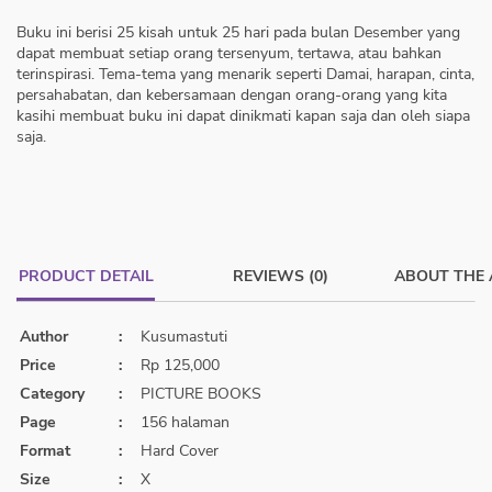
Buku ini berisi 25 kisah untuk 25 hari pada bulan Desember yang
dapat membuat setiap orang tersenyum, tertawa, atau bahkan
terinspirasi. Tema-tema yang menarik seperti Damai, harapan, cinta,
persahabatan, dan kebersamaan dengan orang-orang yang kita
kasihi membuat buku ini dapat dinikmati kapan saja dan oleh siapa
saja.
PRODUCT DETAIL
REVIEWS (0)
ABOUT THE
Author
:
Kusumastuti
Price
:
Rp 125,000
Category
:
PICTURE BOOKS
Page
:
156 halaman
Format
:
Hard Cover
Size
:
X