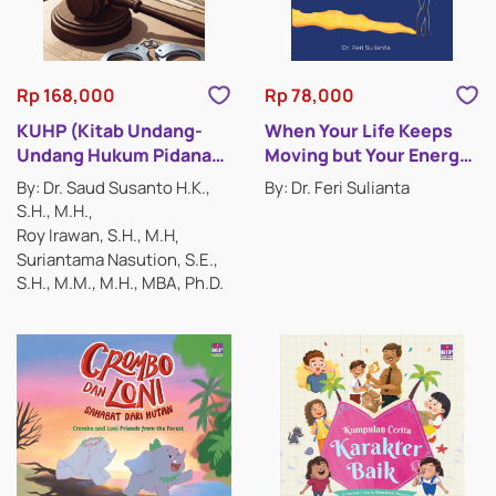
Rp 168,000
Rp 78,000
KUHP (Kitab Undang-
When Your Life Keeps
Undang Hukum Pidana)
Moving but Your Energy
2023
Stops
By: Dr. Saud Susanto H.K.,
By: Dr. Feri Sulianta
S.H., M.H.
Roy Irawan, S.H., M.H
Suriantama Nasution, S.E.,
S.H., M.M., M.H., MBA, Ph.D.