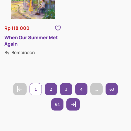
Rp 118,000
When Our Summer Met
Again
By: Bombinoon
1
2
3
4
...
63
64