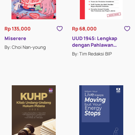
Rp 135,000
Rp 68,000
Miserere
UUD 1945: Lengkap
dengan Pahlawan
By: Choi Nan-young
Nasional dan Pahlawan
By: Tim Redaksi BIP
Revolusi (Edisi Baru)