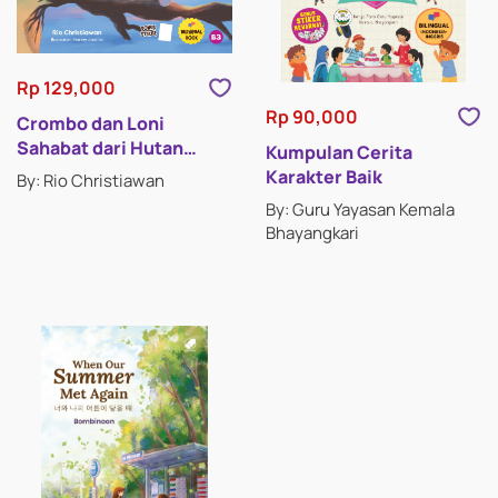
Rp 129,000
Rp 90,000
Crombo dan Loni
Sahabat dari Hutan
Kumpulan Cerita
(Crombo and Loni
Karakter Baik
By: Rio Christiawan
Friends from the Forest)
By: Guru Yayasan Kemala
Bhayangkari