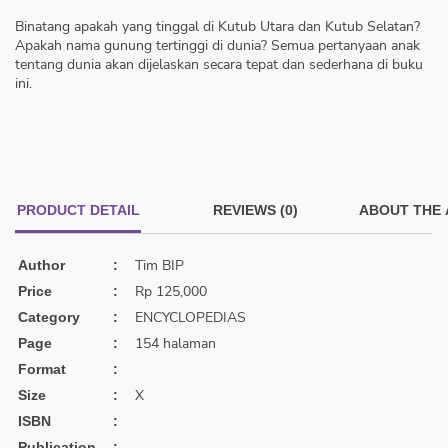
Binatang apakah yang tinggal di Kutub Utara dan Kutub Selatan?
Apakah nama gunung tertinggi di dunia? Semua pertanyaan anak
tentang dunia akan dijelaskan secara tepat dan sederhana di buku
ini.
PRODUCT DETAIL
REVIEWS (0)
ABOUT THE
Tim BIP
Author
:
Rp 125,000
Price
:
ENCYCLOPEDIAS
Category
:
154 halaman
Page
:
Format
:
X
Size
:
ISBN
:
Publication
: