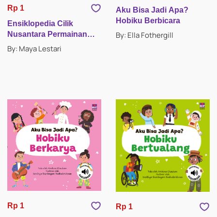
Rp 1
Aku Bisa Jadi Apa?
Hobiku Berbicara
Ensiklopedia Cilik
By: Ella Fothergill
Nusantara Permainan
Tradisional
By: Maya Lestari
Rp 1
Rp 1