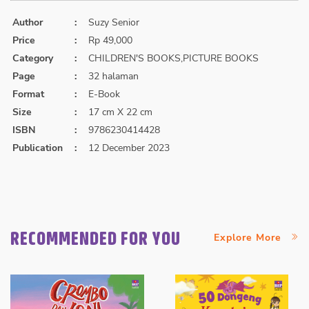
Author
:
Suzy Senior
Price
:
Rp 49,000
Category
:
CHILDREN'S BOOKS,PICTURE BOOKS
Page
:
32 halaman
Format
:
E-Book
Size
:
17 cm X 22 cm
ISBN
:
9786230414428
Publication
:
12 December 2023
RECOMMENDED FOR YOU
Explore More