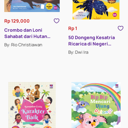
Rp 129,000
Rp 1
Crombo dan Loni
Sahabat dari Hutan
50 Dongeng Kesatria
(Crombo and Loni
Ricarica di Negeri
By: Rio Christiawan
Friends from the Forest)
Hahahihi
By: Dwi Ira