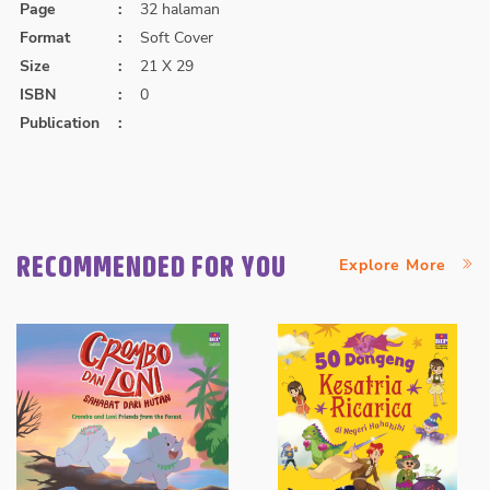
Page
:
32 halaman
Format
:
Soft Cover
Size
:
21 X 29
ISBN
:
0
Publication
:
RECOMMENDED FOR YOU
Explore More