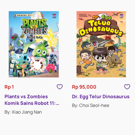
Rp 1
Rp 95,000
Plants vs Zombies
Dr. Egg Telur Dinosaurus
Komik Sains Robot 11:
By: Choi Seol-hee
Krisis Kota
By: Xiao Jiang Nan