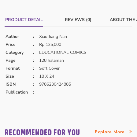
PRODUCT DETAIL
REVIEWS (0)
ABOUT THE
Author
:
Xiao Jiang Nan
Price
:
Rp 125,000
Category
:
EDUCATIONAL COMICS
Page
:
128 halaman
Format
:
Soft Cover
Size
:
18 X 24
ISBN
:
9786230424885
Publication
:
RECOMMENDED FOR YOU
Explore More