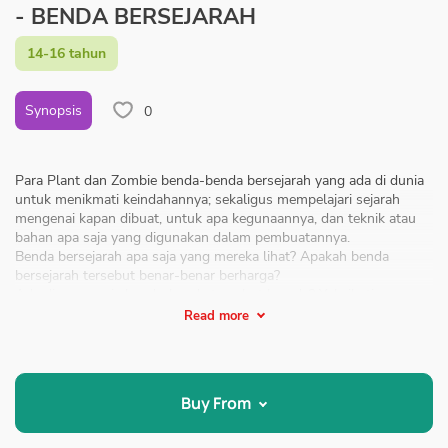
- BENDA BERSEJARAH
14-16 tahun
Synopsis
0
Para Plant dan Zombie benda-benda bersejarah yang ada di dunia
untuk menikmati keindahannya; sekaligus mempelajari sejarah
mengenai kapan dibuat, untuk apa kegunaannya, dan teknik atau
bahan apa saja yang digunakan dalam pembuatannya.
Benda bersejarah apa saja yang mereka lihat? Apakah benda
bersejarah tersebut benar-benar berharga?
Ada di mana saja benda-benda tersebut berada? Yuk, ikuti
keseruan Para Plant dan Zombie di museum sekaligus belajar
Read more
sejarah.
Komik Plants vs. Zombies Keliling Dunia ini merupakan karakter
gim yang terkenal dengan judul yang sama, yaitu Plants vs
Zombies. Seri ini berisi penjelasan benda bersejarah dan sejarahnya
Buy From
sehingga menambah wawasan anak.