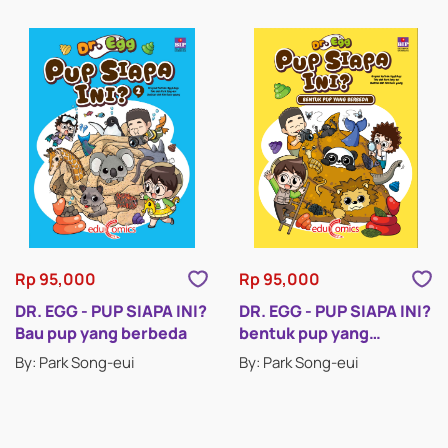
Rp 95,000
Rp 95,000
DR. EGG - PUP SIAPA INI?
DR. EGG - PUP SIAPA INI?
Bau pup yang berbeda
bentuk pup yang
berbeda
By: Park Song-eui
By: Park Song-eui