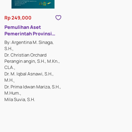
Rp 249,000
Pemulihan Aset
Pemerintah Provinsi
Sumatra Utara Dalam
By: Argentina M. Sinaga,
Rangka Membangun
S.H.
Public Trust Kejaksaan
Dr. Christian Orchard
Perangin angin, S.H., M.Kn.,
CLA.
Dr. M. Iqbal Asnawi, S.H.,
M.H.
Dr. Prima Idwan Mariza, S.H.,
M.Hum.
Mila Suvia, S.H.