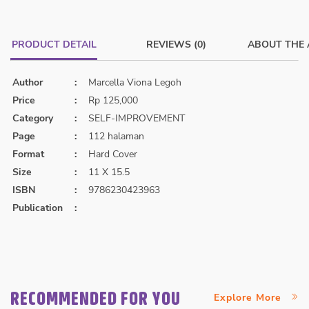
PRODUCT DETAIL
REVIEWS (0)
ABOUT THE
Author
:
Marcella Viona Legoh
Price
:
Rp 125,000
Category
:
SELF-IMPROVEMENT
Page
:
112 halaman
Format
:
Hard Cover
Size
:
11 X 15.5
ISBN
:
9786230423963
Publication
:
RECOMMENDED FOR YOU
Explore More