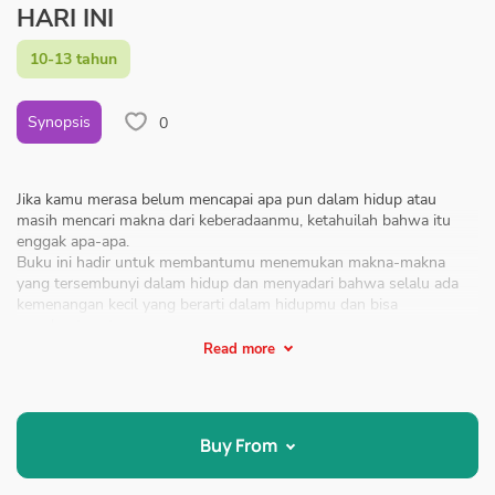
HARI INI
10-13 tahun
Synopsis
0
Jika kamu merasa belum mencapai apa pun dalam hidup atau
masih mencari makna dari keberadaanmu, ketahuilah bahwa itu
enggak apa-apa.
Buku ini hadir untuk membantumu menemukan makna-makna
yang tersembunyi dalam hidup dan menyadari bahwa selalu ada
kemenangan kecil yang berarti dalam hidupmu dan bisa
membuatmu tersenyum.
Kadang-kadang, kita enggak perlu terburu-buru untuk mengejar
Read more
tujuan besar. Kita bisa melangkah perlahan, menikmati setiap
pengalaman, dan memaknai perjalanan hidup kita. Pada akhirnya,
pencapaian terbesar kita adalah hidup itu sendiri dan bagaimana
cara kita memaknainya.
Buy From
Semoga buku ini menjadi teman yang membantumu tersenyum
hari ini!