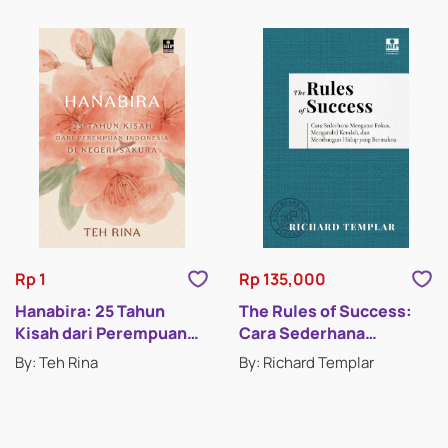
Rp 1
Rp 135,000
Hanabira: 25 Tahun
The Rules of Success:
Kisah dari Perempuan
Cara Sederhana
Indonesia di Negeri
Mengatur Fokus,
By: Teh Rina
By: Richard Templar
Sakura
Mengambil Kendali, dan
Membangun Hidup yang
Bermakna