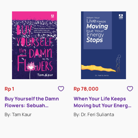
Rp 1
Rp 78,000
Buy Yourself the Damn
When Your Life Keeps
Flowers: Sebuah
Moving but Your Energy
Perjalanan Mencintai
Stops
By: Tam Kaur
By: Dr. Feri Sulianta
Diri untuk Tumbuh,
Pulih, dan Menemukan
Kembali Dirimu