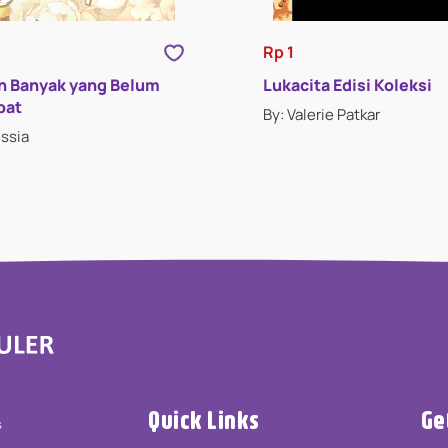
Rp 1
h Banyak yang Belum
Lukacita Edisi Koleksi
pat
By: Valerie Patkar
essia
Quick Links
Ge
s