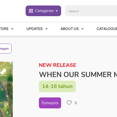
Categories
TORS
UPDATES
ABOUT US
CATALOGU
Again
NEW RELEASE
WHEN OUR SUMMER M
14-16 tahun
Synopsis
0