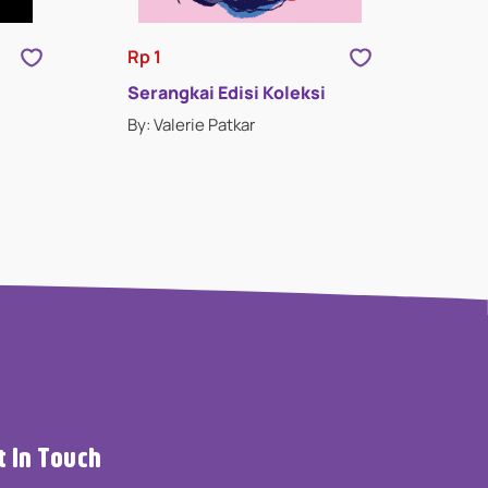
Rp 1
Serangkai Edisi Koleksi
By: Valerie Patkar
t In Touch