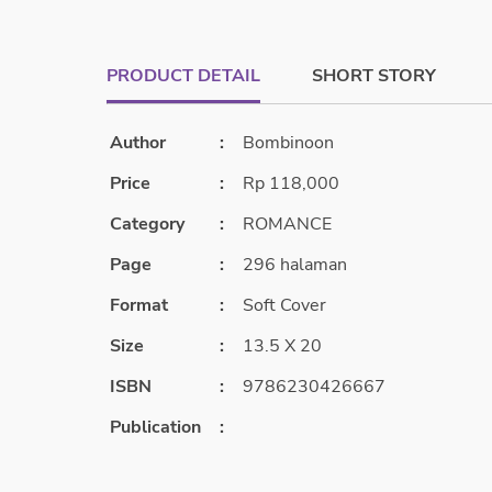
PRODUCT DETAIL
SHORT STORY
Author
:
Bombinoon
Price
:
Rp 118,000
Category
:
ROMANCE
Page
:
296 halaman
Format
:
Soft Cover
Size
:
13.5 X 20
ISBN
:
9786230426667
Publication
: