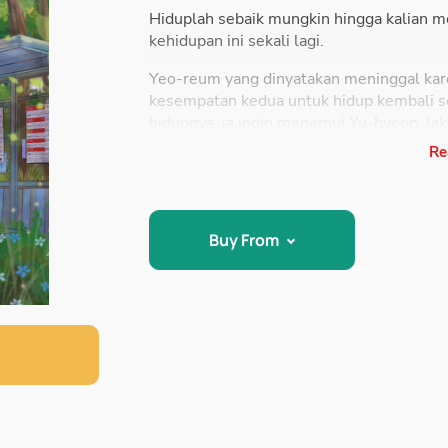
Hiduplah sebaik mungkin hingga kalian m
kehidupan ini sekali lagi.
Yeo-reum yang dinyatakan meninggal kare
kesempatan kedua untuk hidup kembali 
hidupnya, ia ingin menemui Yu-hyeon, lak
Laki-laki yang selalu berwajah riang itu
Re
mencampakkannya. Ia tidak ingin menyesal
Seandainya saat itu Yeo-reum memilih lak
Buy From