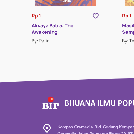
Rp 1
Rp 1
Aksaya Patra: The
Masi
Awakening
Sem
By: Peria
By: T
Kompas Gramedia Bld. Gedung Kompa
Gramedia, Jalan Palmerah Barat 29-37,