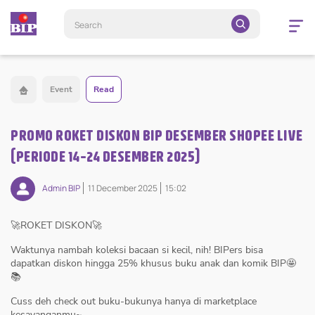
Open
navigatio
Event
Read
PROMO ROKET DISKON BIP DESEMBER SHOPEE LIVE
(PERIODE 14-24 DESEMBER 2025)
Admin BIP
11 December 2025
15:02
🚀ROKET DISKON🚀
Waktunya nambah koleksi bacaan si kecil, nih! BIPers bisa
dapatkan diskon hingga 25% khusus buku anak dan komik BIP🤩
📚
Cuss deh check out buku-bukunya hanya di marketplace
kesayanganmu~