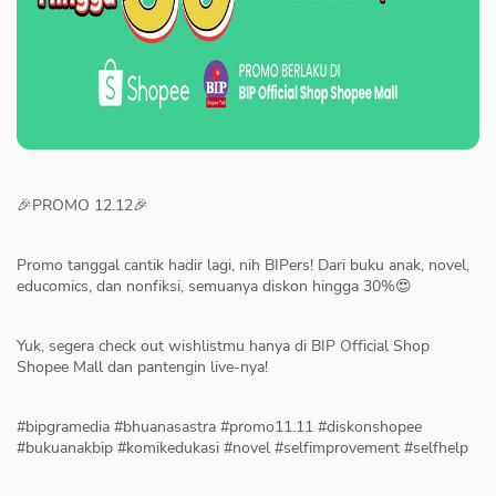
🎉PROMO 12.12🎉
Promo tanggal cantik hadir lagi, nih BIPers! Dari buku anak, novel,
educomics, dan nonfiksi, semuanya diskon hingga 30%😍
Yuk, segera check out wishlistmu hanya di BIP Official Shop
Shopee Mall dan pantengin live-nya!
#bipgramedia #bhuanasastra #promo11.11 #diskonshopee
#bukuanakbip #komikedukasi #novel #selfimprovement #selfhelp